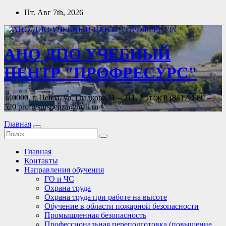
Перейти
Пт. Авг 7th, 2026
к
содержимому
АНО ДПО УЧЕБНЫЙ
ЦЕНТР "ПРОФРЕСУРС"
440000, г. Пенза, ул. Гладкова 11 – 211, 2 этаж 8 (8412) 680 –
520 profresurspenza@mail.ru
Главная
Главная
Контакты
Направления обучения
ГО и ЧС
Охрана труда
Охрана труда при работе на высоте
Обучение в области пожарной безопасности
Промышленная безопасность
Профессиональная переподготовка (повышение